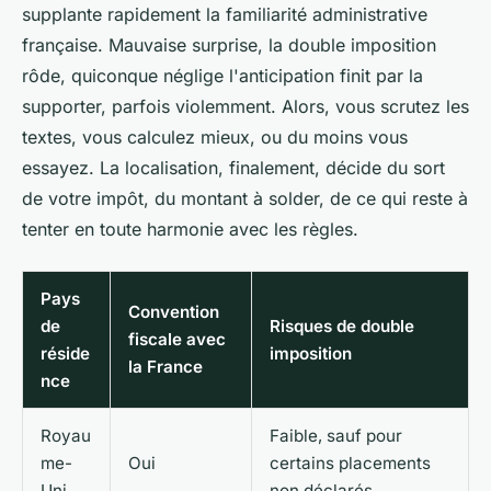
supplante rapidement la familiarité administrative
française. Mauvaise surprise, la double imposition
rôde, quiconque néglige l'anticipation finit par la
supporter, parfois violemment. Alors, vous scrutez les
textes, vous calculez mieux, ou du moins vous
essayez. La localisation, finalement, décide du sort
de votre impôt, du montant à solder, de ce qui reste à
tenter en toute harmonie avec les règles.
Pays
Convention
de
Risques de double
fiscale avec
réside
imposition
la France
nce
Royau
Faible, sauf pour
me-
Oui
certains placements
Uni
non déclarés