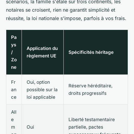
scénarios, la famille s'étale sur trois continents, les
notaires se croisent, rien ne garantit simplicité et
réussite, la loi nationale s'impose, parfois à vos frais.
Pa
ys
Application du
/
Spécificités héritage
règlement UE
Zo
ne
Fr
Oui, option
Réserve héréditaire,
an
possible sur la
droits progressifs
ce
loi applicable
All
e
Liberté testamentaire
m
Oui
partielle, pactes