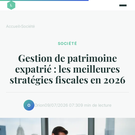
Accueil
›
Société
SOCIÉTÉ
Gestion de patrimoine
expatrié : les meilleures
stratégies fiscales en 2026
Orion
09/07/2026 07:30
9 min de lecture
O