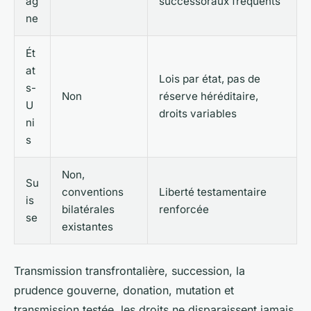
ag
successoraux fréquents
ne
Ét
at
Lois par état, pas de
s-
Non
réserve héréditaire,
U
droits variables
ni
s
Non,
Su
conventions
Liberté testamentaire
is
bilatérales
renforcée
se
existantes
Transmission transfrontalière, succession, la
prudence gouverne, donation, mutation et
transmission testée, les droits ne disparaissent jamais