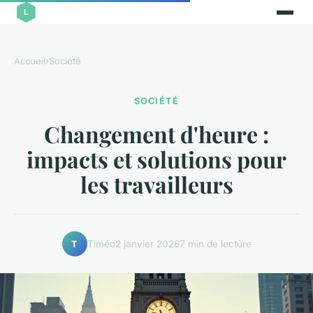
Accueil
›
Société
SOCIÉTÉ
Changement d'heure :
impacts et solutions pour
les travailleurs
Timéo
2 janvier 2026
7 min de lecture
T