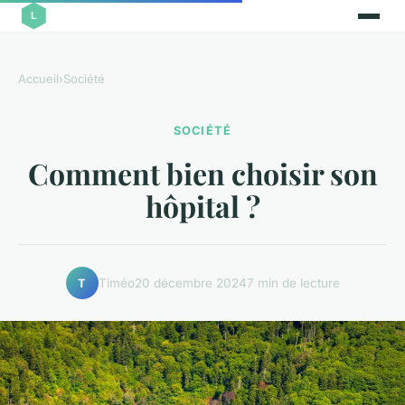
Accueil
›
Société
SOCIÉTÉ
Comment bien choisir son
hôpital ?
Timéo
20 décembre 2024
7 min de lecture
T